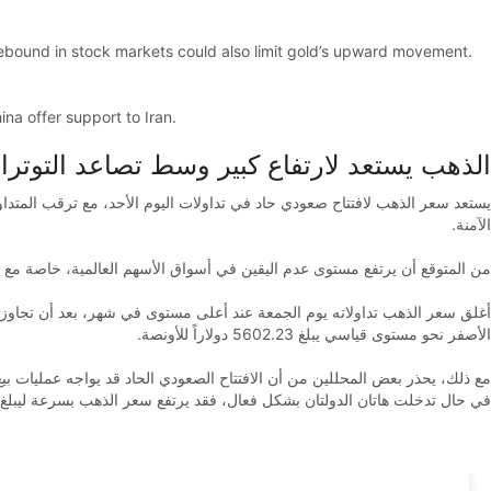
 rebound in stock markets could also limit gold’s upward movement.
na offer support to Iran.
الذهب يستعد لارتفاع كبير وسط تصاعد التوترات
يستعد سعر الذهب لافتتاح صعودي حاد في تداولات اليوم الأحد، مع ترقب المتداول
الآمنة.
من المتوقع أن يرتفع مستوى عدم اليقين في أسواق الأسهم العالمية، خاصة مع تك.
الأصفر نحو مستوى قياسي يبلغ 5602.23 دولاراً للأونصة.
مع ذلك، يحذر بعض المحللين من أن الافتتاح الصعودي الحاد قد يواجه عمليات بي.
في حال تدخلت هاتان الدولتان بشكل فعال، فقد يرتفع سعر الذهب بسرعة ليبلغ مستويات تتراوح بين .