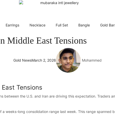
Earrings
Necklace
Full Set
Bangle
Gold Bar
on Middle East Tensions
Gold News
March 2, 2026
Mohammed
 East Tensions
ns between the U.S. and Iran are driving this expectation. Traders a
 of a weeks-long consolidation range last week. This range spanned