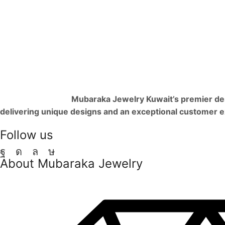
Mubaraka Jewelry Kuwait’s premier dest
delivering unique designs and an exceptional customer 
Follow us
Facebook
Instagram
Whatsapp
Tik-
About Mubaraka Jewelry
tok