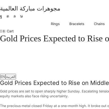
مجوهرات مباركة العالمية
Facebook
Instagram
Whatsapp
Tik-
tok
Rings
Bracelets
Chains
Cart
0
Gold Prices Expected to Rise 
EN
العربية
Gold Prices Expected to Rise on Middle
Gold prices are set to open sharply higher Sunday. Escalating tensio
equity markets also face rising uncertainty.
The precious metal closed Friday at a one-month high. It broke out