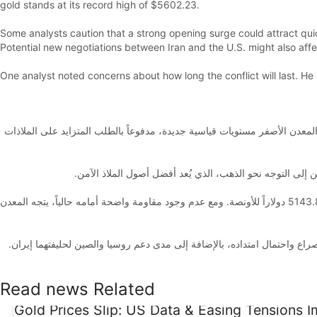
gold stands at its record high of $5602.23.
Some analysts caution that a strong opening surge could attract quic
Potential new negotiations between Iran and the U.S. might also affe
One analyst noted concerns about how long the conflict will last. H
المعدن الأصفر مستويات قياسية جديدة، مدفوعاً بالطلب المتزايد على الملاذات
 إلى التوجه نحو الذهب، الذي يُعد أفضل أصول الملاذ الآمن
أغلق سعر الذهب تداولاته يوم الجمعة عند أعلى مستوى في شهر، بعد أن تجاوز نطاق تماسك استمر لأسابيع بين مستوى دعم 4794.69 دولاراً ومقاومة عند 5143.89 دولاراً للأونصة. ومع عدم وجود مقاومة واضحة أمامه حالياً، يتجه المعدن
لصراع واحتمال امتداده، بالإضافة إلى مدى دعم روسيا والصين لحليفتهما إيران
Read news Related
Gold Prices Slip: US Data & Easing Tensions 