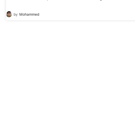
22
Jan
by
Mohammed